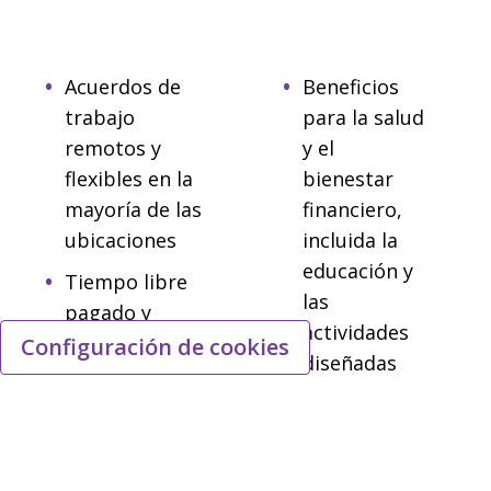
Acuerdos de
Beneficios
trabajo
para la salud
remotos y
y el
flexibles en la
bienestar
mayoría de las
financiero,
ubicaciones
incluida la
educación y
Tiempo libre
las
pagado y
actividades
vacaciones
Configuración de cookies
diseñadas
Programas de
para ayudar
compensación
a los
competitivos
empleados y
que pueden
sus familias