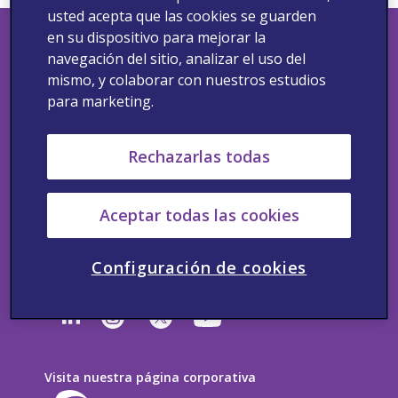
usted acepta que las cookies se guarden
en su dispositivo para mejorar la
navegación del sitio, analizar el uso del
Aviso de cookies
mismo, y colaborar con nuestros estudios
para marketing.
Política de privacidad
Rechazarlas todas
Condiciones de uso
California Supplemental Disclosure
Aceptar todas las cookies
California Supply Chain Transparency, UK and
Australia Modern Slavery Statement
Configuración de cookies
Visita nuestra página corporativa