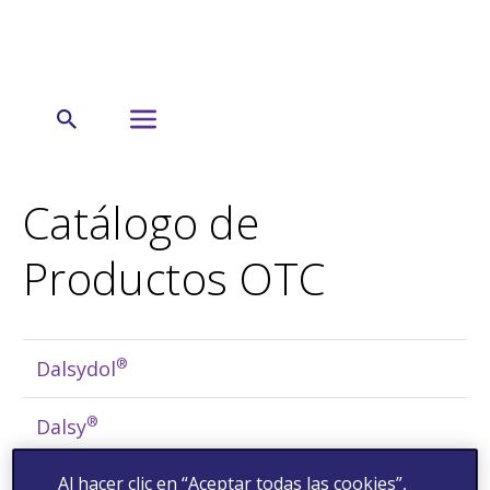
←
Productos
Nuestros productos OTC
Catálogo de
Productos OTC
®
Dalsydol
®
Dalsy
Al hacer clic en “Aceptar todas las cookies”,