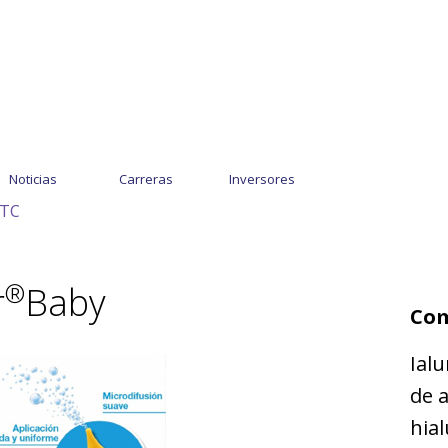
Noticias
Carreras
Inversores
OTC
®
r
Baby
Com
Ial
de 
hial