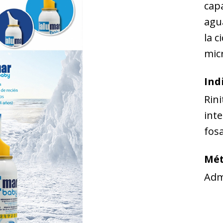
capa
agu
la c
mic
Ind
Rini
inte
fosa
Mét
Adm