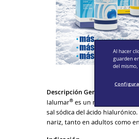
Al hacer cl
guarden en 
del mismo,
Configura
Descripción General del Produ
®
Ialumar
es un nebulizador de 
sal sódica del ácido hialurónico.
nariz, tanto en adultos como e