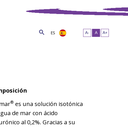
ES
posición
®
umar
es una solución isotónica
agua de mar con ácido
urónico al 0,2%. Gracias a su