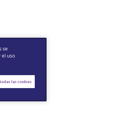
s se
 el uso
todas las cookies