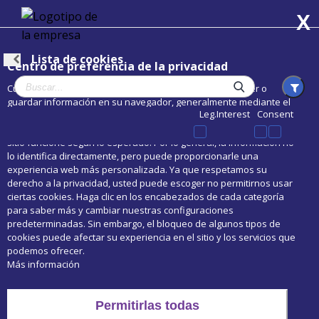
Lista de cookies
Centro de preferencia de la privacidad
Cuando visita cualquier sitio web, el mismo podría obtener o
guardar información en su navegador, generalmente mediante el
Leg.Interest
Consent
uso de cookies. Esta información puede ser acerca de usted, sus
preferencias o su dispositivo, y se usa principalmente para que el
sitio funcione según lo esperado. Por lo general, la información no
lo identifica directamente, pero puede proporcionarle una
experiencia web más personalizada. Ya que respetamos su
derecho a la privacidad, usted puede escoger no permitirnos usar
ciertas cookies. Haga clic en los encabezados de cada categoría
para saber más y cambiar nuestras configuraciones
predeterminadas. Sin embargo, el bloqueo de algunos tipos de
cookies puede afectar su experiencia en el sitio y los servicios que
podemos ofrecer.
Más información
Permitirlas todas