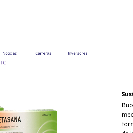
Noticias
Carreras
Inversores
OTC
Sus
Buc
med
form