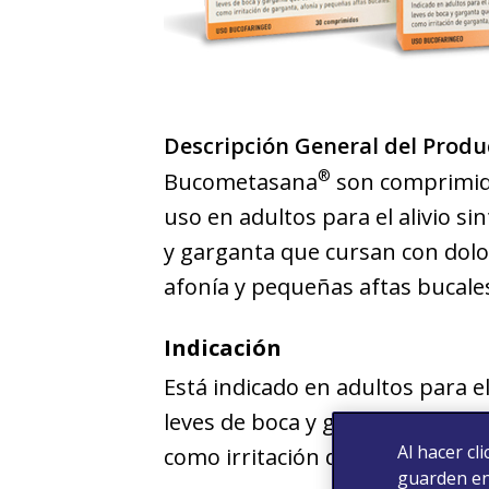
Descripción General del Produ
®
Bucometasana
son comprimido
uso en adultos para el alivio si
y garganta que cursan con dolor
afonía y pequeñas aftas bucale
Indicación
Está indicado en adultos para el
leves de boca y garganta que ca
Al hacer cl
como irritación de la garganta,
guarden en 