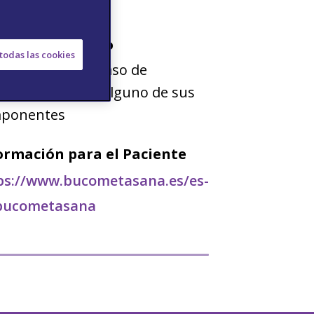
ertencia de Uso
todas las cookies
administrar en caso de
ersensibilidad a alguno de sus
ponentes
ormación para el Paciente
ps://www.bucometasana.es/es-
bucometasana