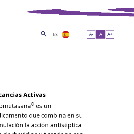
ES
tancias Activas
®
ometasana
es un
icamento que combina en su
ulación la acción antiséptica