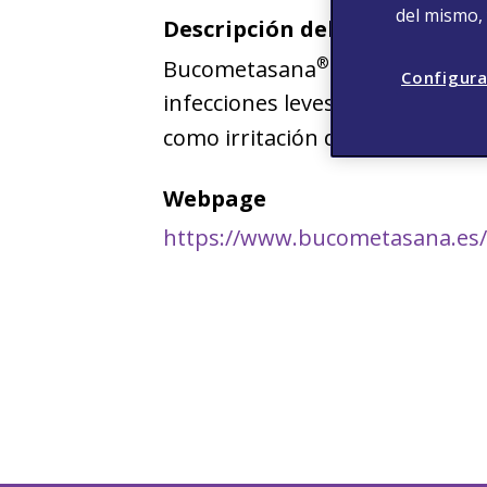
del mismo,
Descripción del Producto
®
Bucometasana
es un medicame
Configura
infecciones leves de boca y gar
como irritación de garganta, af
Webpage
https://www.bucometasana.es/