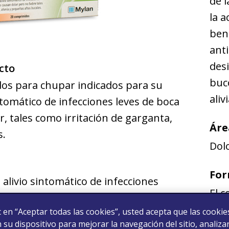
de l
la a
ben
ant
desi
cto
buco
s para chupar indicados para su
aliv
ntomático de infecciones leves de boca
, tales como irritación de garganta,
Áre
s.
Dolo
For
 alivio sintomático de infecciones
El 
usan dolor pero no fiebre, tales
ic en “Aceptar todas las cookies”, usted acepta que las cookie
 afonía y pequeñas aftas bucales
su dispositivo para mejorar la navegación del sitio, analizar