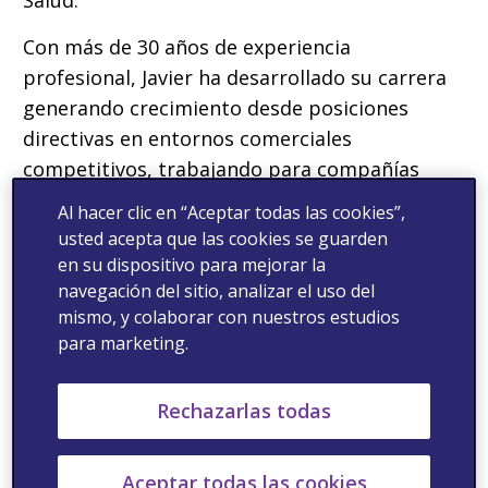
Con más de 30 años de experiencia
profesional, Javier ha desarrollado su carrera
generando crecimiento desde posiciones
directivas en entornos comerciales
competitivos, trabajando para compañías
multinacionales en diferentes sectores como:
Al hacer clic en “Aceptar todas las cookies”,
salud, tecnologías de la información, ocio y
usted acepta que las cookies se guarden
entretenimiento, etc
en su dispositivo para mejorar la
navegación del sitio, analizar el uso del
En Viatris, su trayectoria está enfocada en el
mismo, y colaborar con nuestros estudios
mercado europeo, así como en la estrategia
para marketing.
nacional de acceso de la mano de las
autoridades para asegurar que los pacientes
Rechazarlas todas
en España tengan acceso a tratamientos y
medicamentos de alta calidad a precios
Aceptar todas las cookies