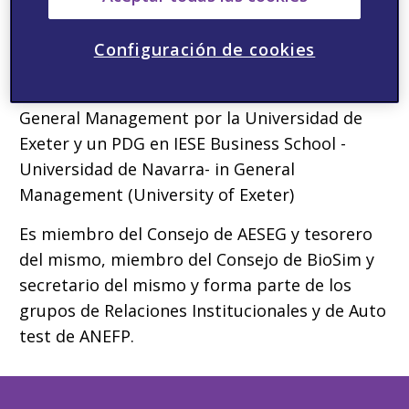
competitivos.
Javier Anitua es Licenciado en Ciencias
Configuración de cookies
Económicas y Empresariales por la
Universidad de Deusto, posee un MBA en
General Management por la Universidad de
Exeter y un PDG en IESE Business School -
Universidad de Navarra- in General
Management (University of Exeter)
Es miembro del Consejo de AESEG y tesorero
del mismo, miembro del Consejo de BioSim y
secretario del mismo y forma parte de los
grupos de Relaciones Institucionales y de Auto
test de ANEFP.